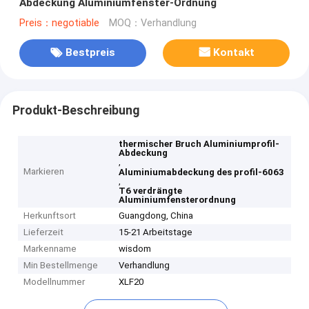
Abdeckung Aluminiumfenster-Ordnung
Preis：negotiable
MOQ：Verhandlung
Bestpreis
Kontakt
Produkt-Beschreibung
thermischer Bruch Aluminiumprofil-
Abdeckung
,
Markieren
Aluminiumabdeckung des profil-6063
,
T6 verdrängte
Aluminiumfensterordnung
Herkunftsort
Guangdong, China
Lieferzeit
15-21 Arbeitstage
Markenname
wisdom
Min Bestellmenge
Verhandlung
Modellnummer
XLF20