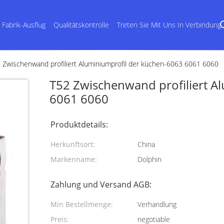
Fabrik-Ausflug
Qualitätskontrolle
Treten Sie Mit Uns In Verbindung
 Zwischenwand profiliert Aluminiumprofil der küchen-6063 6061 6060
T52 Zwischenwand profiliert A
6061 6060
Produktdetails:
Herkunftsort:
China
Markenname:
Dolphin
Zahlung und Versand AGB:
Min Bestellmenge:
Verhandlung
Preis:
negotiable