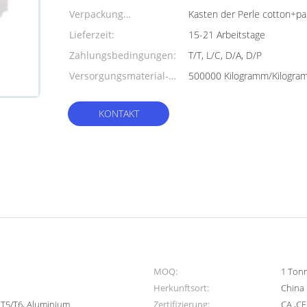
Verpackung
Kasten der Perle cotton+pa
Informationen:
Lieferzeit:
15-21 Arbeitstage
Zahlungsbedingungen:
T/T, L/C, D/A, D/P
Versorgungsmaterial-
Fähigkeit:
KONTAKT
MOQ:
1 Ton
Herkunftsort:
China
 T5/T6, Aluminium
Zertifizierung:
CA ,CE