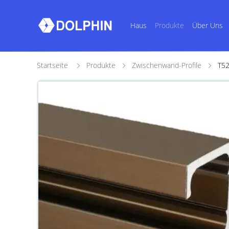
Haus
Produkte
Über Uns
Startseite
Produkte
Zwischenwand-Profile
T52