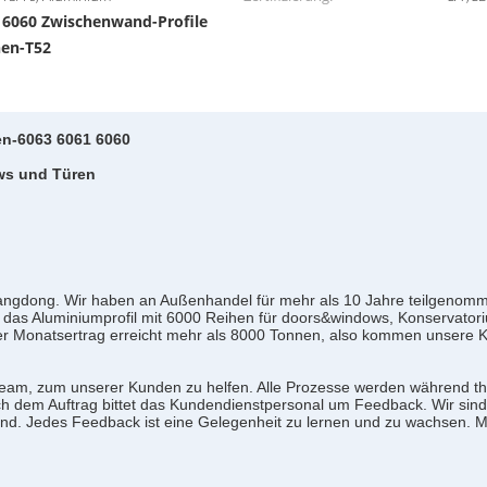
6060 Zwischenwand-Profile
,
hen-T52
en-6063 6061 6060
ws und Türen
uangdong. Wir haben an Außenhandel für mehr als 10 Jahre teilgenomme
das Aluminiumprofil mit 6000 Reihen für doors&windows, Konservatori
r Monatsertrag erreicht mehr als 8000 Tonnen, also kommen unsere K
Team, zum unserer Kunden zu helfen. Alle Prozesse werden während th
ach dem Auftrag bittet das Kundendienstpersonal um Feedback. Wir si
. Jedes Feedback ist eine Gelegenheit zu lernen und zu wachsen. Mit 