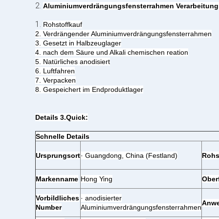
2.
Aluminiumverdrängungsfensterrahmen Verarbeitung
1.
Rohstoffkauf
2. Verdrängender Aluminiumverdrängungsfensterrahmen
3. Gesetzt in Halbzeuglager
4. nach dem Säure und Alkali chemischen reation
5. Natürliches anodisiert
6. Luftfahren
7. Verpacken
8. Gespeichert im Endproduktlager
Details 3.Quick:
Schnelle Details
Ursprungsort
· Guangdong, China (Festland)
Rohs
Markenname
Hong Ying
Ober
Vorbildliches
· anodisierter
Anw
Number
Aluminiumverdrängungsfensterrahmen