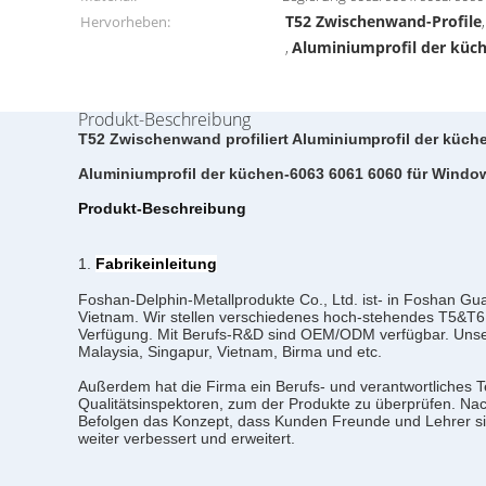
T52 Zwischenwand-Profile
Hervorheben:
Aluminiumprofil der küc
,
Produkt-Beschreibung
T52 Zwischenwand profiliert Aluminiumprofil der küch
Aluminiumprofil der küchen-6063 6061 6060 für Windo
Produkt-Beschreibung
1.
Fabrikeinleitung
Foshan-Delphin-Metallprodukte Co., Ltd. ist- in Foshan G
Vietnam. Wir stellen verschiedenes hoch-stehendes T5&T6 
Verfügung. Mit Berufs-R&D sind OEM/ODM verfügbar. Unse
Malaysia, Singapur, Vietnam, Birma und etc.
Außerdem hat die Firma ein Berufs- und verantwortliches 
Qualitätsinspektoren, zum der Produkte zu überprüfen. N
Befolgen das Konzept, dass Kunden Freunde und Lehrer sind
weiter verbessert und erweitert.