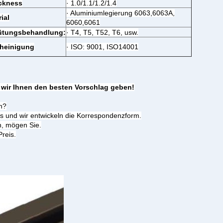
ckness
· 1.0/1.1/1.2/1.4
· Aluminiumlegierung 6063,6063A,
ial
6060,6061
ütungsbehandlung:
· T4, T5, T52, T6, usw.
heinigung
· ISO: 9001, ISO14001
d wir Ihnen den besten Vorschlag geben!
n?
s und wir entwickeln die Korrespondenzform.
n, mögen Sie.
reis.