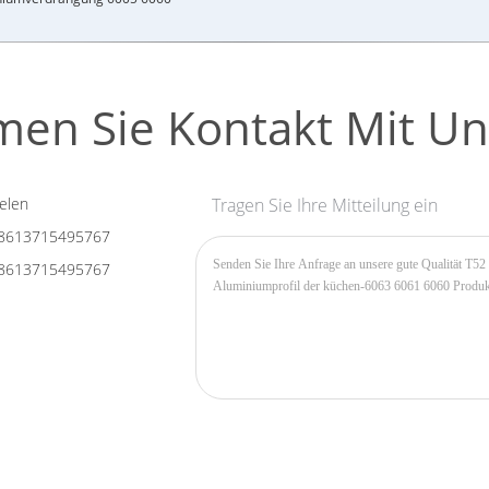
en Sie Kontakt Mit Un
elen
Tragen Sie Ihre Mitteilung ein
8613715495767
8613715495767