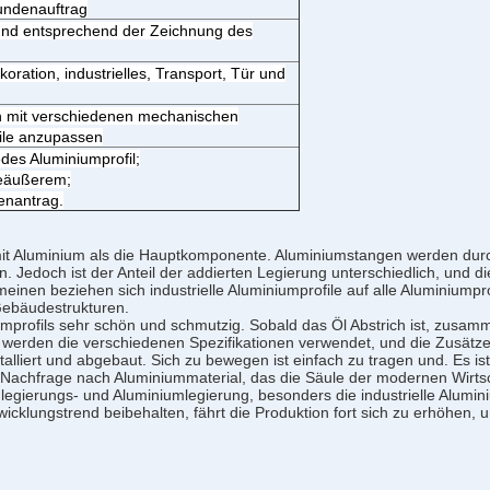
undenauftrag
 und entsprechend der Zeichnung des
ration, industrielles, Transport, Tür und
n mit verschiedenen mechanischen
tile anzupassen
des Aluminiumprofil;
ieäußerem;
enantrag.
al mit Aluminium als die Hauptkomponente. Aluminiumstangen werden d
n. Jedoch ist der Anteil der addierten Legierung unterschiedlich, und 
lgemeinen beziehen sich industrielle Aluminiumprofile auf alle Aluminiu
Gebäudestrukturen.
iumprofils sehr schön und schmutzig. Sobald das Öl Abstrich ist, zusa
 werden die verschiedenen Spezifikationen verwendet, und die Zusät
nstalliert und abgebaut. Sich zu bewegen ist einfach zu tragen und. Es i
e Nachfrage nach Aluminiummaterial, das die Säule der modernen Wirt
umlegierungs- und Aluminiumlegierung, besonders die industrielle Alumi
klungstrend beibehalten, fährt die Produktion fort sich zu erhöhen, un