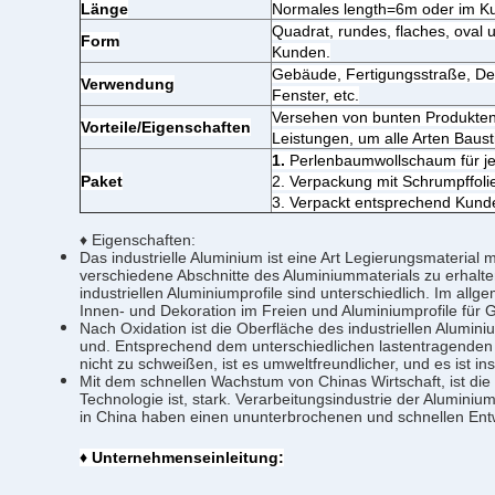
Länge
Normales length=6m oder im K
Quadrat, rundes, flaches, oval
Form
Kunden.
Gebäude, Fertigungsstraße, Deko
Verwendung
Fenster, etc.
Versehen von bunten Produkte
Vorteile/Eigenschaften
Leistungen, um alle Arten Baus
1.
Perlenbaumwollschaum für je
Paket
2. Verpackung mit Schrumpffol
3. Verpackt entsprechend Kund
♦ Eigenschaften:
Das industrielle Aluminium ist eine Art Legierungsmateri
verschiedene Abschnitte des Aluminiummaterials zu erhalte
industriellen Aluminiumprofile sind unterschiedlich. Im al
Innen- und Dekoration im Freien und Aluminiumprofile für 
Nach Oxidation ist die Oberfläche des industriellen Alumin
und. Entsprechend dem unterschiedlichen lastentragenden
nicht zu schweißen, ist es umweltfreundlicher, und es ist i
Mit dem schnellen Wachstum von Chinas Wirtschaft, ist di
Technologie ist, stark. Verarbeitungsindustrie der Alumini
in China haben einen ununterbrochenen und schnellen Entwic
♦ Unternehmenseinleitung: