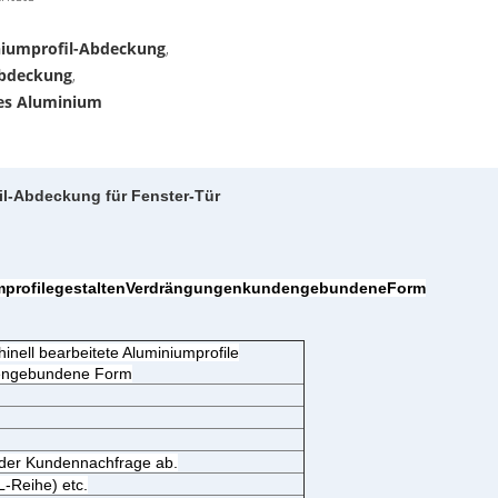
niumprofil-Abdeckung
,
Abdeckung
,
es Aluminium
il-Abdeckung für Fenster-Tür
iumprofilegestaltenVerdrängungenkundengebundeneForm
nell bearbeitete Aluminiumprofile
dengebundene Form
n der Kundennachfrage ab.
L-Reihe) etc.