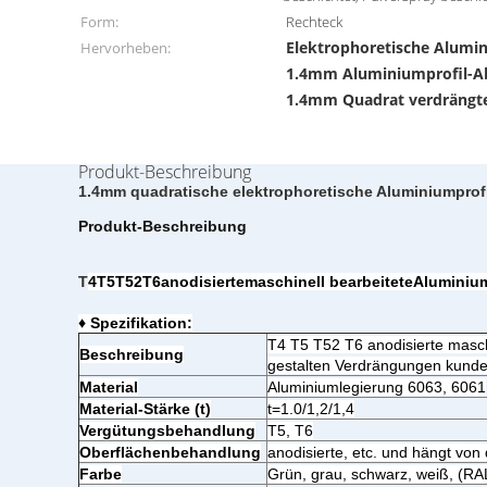
Form:
Rechteck
Elektrophoretische Alumi
Hervorheben:
1.4mm Aluminiumprofil-
1.4mm Quadrat verdrängt
Produkt-Beschreibung
1.4mm quadratische elektrophoretische Aluminiumprof
Produkt-Beschreibung
T
4T5T52T6anodisiertemaschinell bearbeiteteAlumin
♦ Spezifikation:
T4 T5 T52 T6 anodisierte maschi
Beschreibung
gestalten Verdrängungen kun
Material
Aluminiumlegierung 6063, 6061
Material-Stärke (t)
t=1.0/1,2/1,4
Vergütungsbehandlung
T5, T6
Oberflächenbehandlung
anodisierte, etc. und hängt vo
Farbe
Grün, grau, schwarz, weiß, (RA