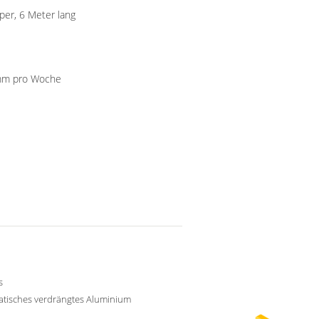
per, 6 Meter lang
500000 Kilogramm/Kilogramm pro Woche
s
atisches verdrängtes Aluminium