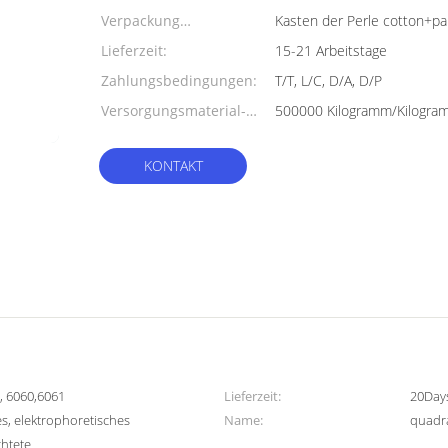
Verpackung
Kasten der Perle cotton+pa
Informationen:
Lieferzeit:
15-21 Arbeitstage
Zahlungsbedingungen:
T/T, L/C, D/A, D/P
Versorgungsmaterial-
Fähigkeit:
KONTAKT
, 6060,6061
Lieferzeit:
20Day
s, elektrophoretisches
Name:
quadr
chtete