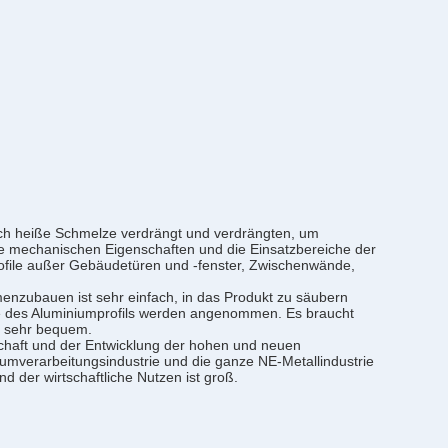
urch heiße Schmelze verdrängt und verdrängten, um
die mechanischen Eigenschaften und die Einsatzbereiche der
mprofile außer Gebäudetüren und -fenster, Zwischenwände,
mmenzubauen ist sehr einfach, in das Produkt zu säubern
ze des Aluminiumprofils werden angenommen. Es braucht
st sehr bequem.
schaft und der Entwicklung der hohen und neuen
niumverarbeitungsindustrie und die ganze NE-Metallindustrie
d der wirtschaftliche Nutzen ist groß.