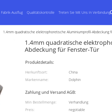
Fabrik-Ausflug
Qualitätskontrolle
Treten Sie Mit Uns In Verbindung
1.4mm quadratische elektrophoretische Aluminiumprofil-Abdeckung f
1.4mm quadratische elektropho
Abdeckung für Fenster-Tür
Produktdetails:
Herkunftsort:
China
Markenname:
Dolphin
Zahlung und Versand AGB:
Min Bestellmenge:
Verhandlung
Preis:
negotiable