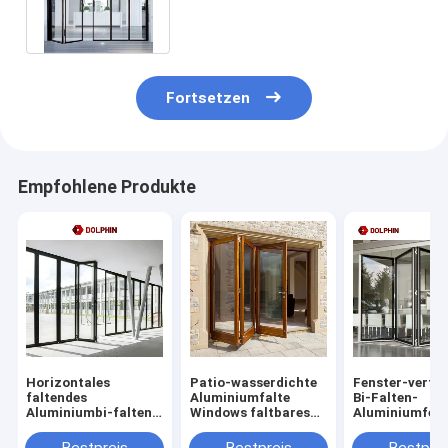
Aluminiumglasfalttür-
Wärmedämmung besonders an
Fortsetzen
Empfohlene Produkte
Horizontales
Patio-wasserdichte
Fenster-vertik
faltendes
Aluminiumfalte
Bi-Falten-
Aluminiumbi-falten-
Windows faltbares
Aluminiumfens
Fenster weißes
Außenwindows für
Fabrik-direkte
Windows des
Wohnung
Geschäfts-Wi