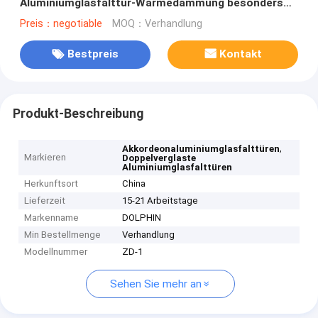
Aluminiumglasfalttür-Wärmedämmung besonders
an
Preis：negotiable
MOQ：Verhandlung
Bestpreis
Kontakt
Produkt-Beschreibung
,
Akkordeonaluminiumglasfalttüren
Markieren
Doppelverglaste
Aluminiumglasfalttüren
Herkunftsort
China
Lieferzeit
15-21 Arbeitstage
Markenname
DOLPHIN
Min Bestellmenge
Verhandlung
Modellnummer
ZD-1
Sehen Sie mehr an