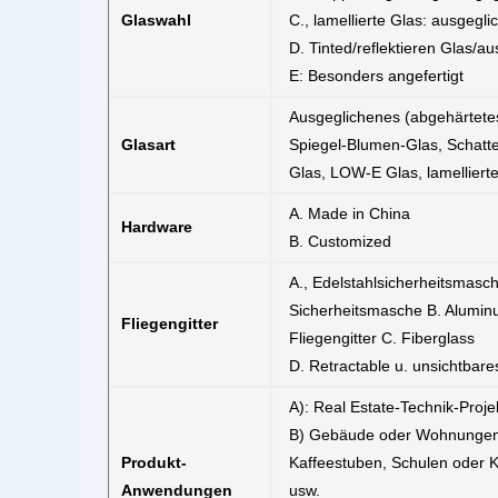
Glaswahl
C., lamellierte Glas: ausgeg
D. Tinted/reflektieren Glas/a
E: Besonders angefertigt
Ausgeglichenes (abgehärtetes
Glasart
Spiegel-Blumen-Glas, Schatt
Glas, LOW-E Glas, lamelliert
A. Made in China
Hardware
B. Customized
A., Edelstahlsicherheitsmasc
Sicherheitsmasche B. Alumi
Fliegengitter
Fliegengitter C. Fiberglass
D. Retractable u. unsichtbares
A): Real Estate-Technik-Proj
B) Gebäude oder Wohnungen, 
Produkt-
Kaffeestuben, Schulen oder
Anwendungen
usw.