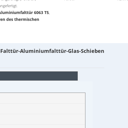
ngefertigt.
Aluminiumfalttür 6063 T5
,
en des thermischen
Falttür-
Aluminiumfalttür-Glas-Schieben