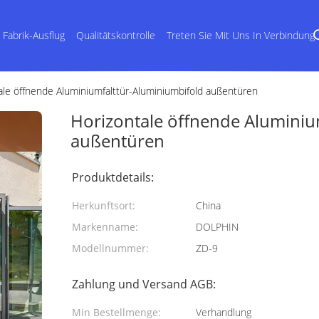
Fabrik-Ausflug
Qualitätskontrolle
Treten Sie Mit Uns In Verbindung
ale öffnende Aluminiumfalttür-Aluminiumbifold außentüren
Horizontale öffnende Aluminiu
außentüren
Produktdetails:
Herkunftsort:
China
Markenname:
DOLPHIN
Modellnummer:
ZD-9
Zahlung und Versand AGB:
Min Bestellmenge:
Verhandlung