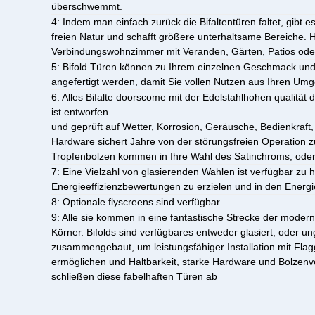
überschwemmt.
4:
Indem man einfach zurück die Bifaltentüren faltet, gibt 
freien Natur und schafft größere unterhaltsame Bereiche. Hel
Verbindungswohnzimmer mit Veranden, Gärten, Patios oder
5:
Bifold Türen können zu Ihrem einzelnen Geschmack und 
angefertigt werden, damit Sie vollen Nutzen aus Ihren U
6:
Alles Bifalte doorscome mit der Edelstahlhohen qualität
ist entworfen
und geprüft auf Wetter, Korrosion, Geräusche, Bedienkraft,
Hardware sichert Jahre von der störungsfreien Operation z
Tropfenbolzen kommen in Ihre Wahl des Satinchroms, oder
7:
Eine Vielzahl von glasierenden Wahlen ist verfügbar zu h
Energieeffizienzbewertungen zu erzielen und in den Energ
8: Optionale flyscreens sind verfügbar.
9:
Alle sie kommen in eine fantastische Strecke der modern
Körner. Bifolds sind verfügbares entweder glasiert, oder u
zusammengebaut, um leistungsfähiger Installation mit Flag
ermöglichen und Haltbarkeit, starke Hardware und Bolzen
schließen diese fabelhaften Türen ab