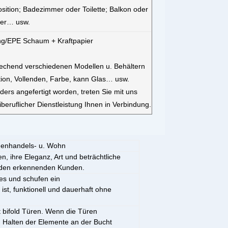
sition; Badezimmer oder Toilette; Balkon oder
mer… usw.
ng/EPE Schaum + Kraftpapier
prechend verschiedenen Modellen u. Behältern
ation, Vollenden, Farbe, kann Glas… usw.
ers angefertigt worden, treten Sie mit uns
eiberuflicher Dienstleistung Ihnen in Verbindung.
nnenhandels- u. Wohn
, ihre Eleganz, Art und beträchtliche
r den erkennenden Kunden.
ses und schufen ein
ist, funktionell und dauerhaft ohne
 bifold Türen. Wenn die Türen
m Halten der Elemente an der Bucht