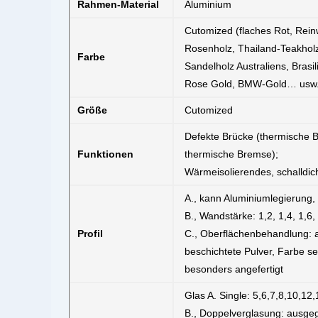
Rahmen-Material
Aluminium
Cutomized (flaches Rot, Rei
Rosenholz, Thailand-Teakhol
Farbe
Sandelholz Australiens, Bras
Rose Gold, BMW-Gold… usw.
Größe
Cutomized
Defekte Brücke (thermische B
Funktionen
thermische Bremse);
Wärmeisolierendes, schalldic
A., kann Aluminiumlegierung,
B., Wandstärke: 1,2, 1,4, 1,
Profil
C., Oberflächenbehandlung: a
beschichtete Pulver, Farbe se
besonders angefertigt
Glas A. Single: 5,6,7,8,10,1
B., Doppelverglasung: ausge