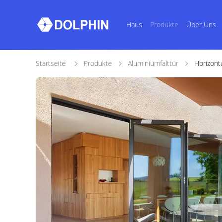
Haus
Produkte
Über Uns
Startseite
Produkte
Aluminiumfalttür
Horizont