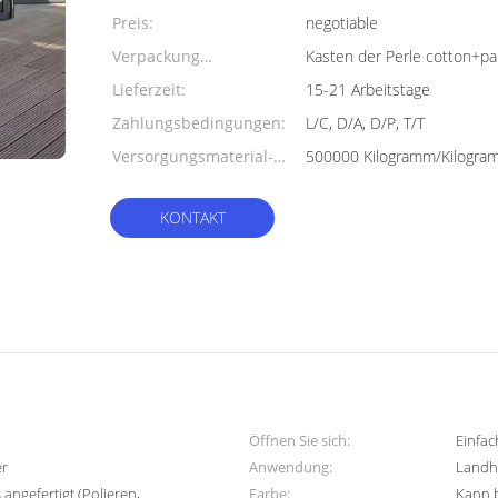
Preis:
negotiable
Verpackung
Kasten der Perle cotton+pa
Informationen:
Lieferzeit:
15-21 Arbeitstage
Zahlungsbedingungen:
L/C, D/A, D/P, T/T
Versorgungsmaterial-
Fähigkeit:
KONTAKT
Öffnen Sie sich:
Einfac
er
Anwendung:
Landh
angefertigt (Polieren,
Farbe:
Kann 