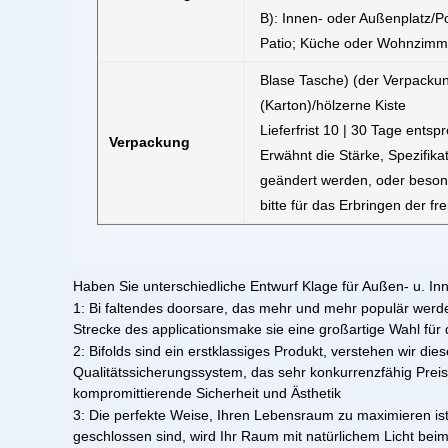
B): Innen- oder Außenplatz/Po
Patio; Küche oder Wohnzim
Blase Tasche) (der Verpacku
(Karton)/hölzerne Kiste
Lieferfrist 10 | 30 Tage ents
Verpackung
Erwähnt die Stärke, Spezifik
geändert werden, oder besond
bitte für das Erbringen der fr
Haben Sie unterschiedliche Entwurf Klage für Außen- u. I
1:
Bi faltendes doorsare, das mehr und mehr populär werden
Strecke des applicationsmake sie eine großartige Wahl fü
2:
Bifolds sind ein erstklassiges Produkt, verstehen wir die
Qualitätssicherungssystem, das sehr konkurrenzfähig Preis 
kompromittierende Sicherheit und Ästhetik
3:
Die perfekte Weise, Ihren Lebensraum zu maximieren ist
geschlossen sind, wird Ihr Raum mit natürlichem Licht bei