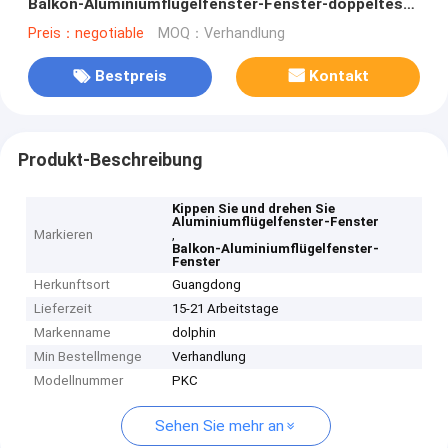
Balkon-Aluminiumflügelfenster-Fenster-doppeltes
Glas
Preis：negotiable
MOQ：Verhandlung
Bestpreis
Kontakt
Produkt-Beschreibung
Kippen Sie und drehen Sie
Aluminiumflügelfenster-Fenster
Markieren
,
Balkon-Aluminiumflügelfenster-
Fenster
Herkunftsort
Guangdong
Lieferzeit
15-21 Arbeitstage
Markenname
dolphin
Min Bestellmenge
Verhandlung
Modellnummer
PKC
Sehen Sie mehr an