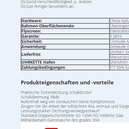
(5).Good-Verschleißfestigkeit u. -kratzer.
(6).Size fertigte besonders an.
Hardware:
China-Spi
Rahmen-Oberflächenende:
Überzogene
Flyscreen:
Edelstahls
Garantie:
5 Jahre
Sicherheit:
Crimsafe-M
Anwendung:
Gebäude (
Sterben Si
Lieferfrist
Massenpro
UHRKETTE Hafen
Shenzhen-
Zahlungsbedingungen
T/T 50% fü
Produkteigenschaften und -vorteile
Praktische Tortendichtung schalldichter
Schalldämmung 38db
Aufenthalt weg von Geräuschen keine Kompromisse
Zeugen Sie die Arbeit der luftdichten Ära, vertraut und Sorge
Leistungsstarker Dichtungsvierwegsentwurf
Standard-Doppelschichthöhle 5G +20A+5G milderte Glas
Militärdiamant-Garnmasche des grades 304