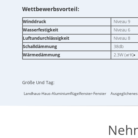
Wettbewerbsvorteil:
Winddruck
Niveau 9
Wasserfestigkeit
Niveau 6
Luftundurchlässigkeit
Niveau 8
Schalldämmung
38db
Wärmedämmung
2.3W (㎡K)▪
Größe Und Tag:
Landhaus-Haus-Aluminiumflügelfenster-Fenster
Ausgeglichenes
Nehm