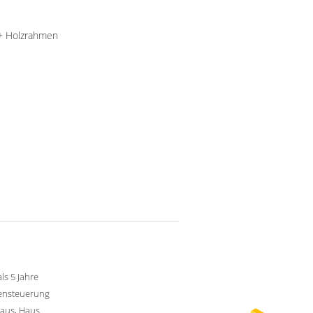
 + Holzrahmen
ls 5 Jahre
tensteuerung
aus, Haus