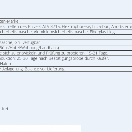
tzen-Marke
s Treffen des Pulvers ALS 3715; Elektrophorese; flucarbon; Anodisieru
icherheitsmasche; Aluminiumsicherheitsmasche; Fiberglas fliegt
asche; Grill verfügbar
Büro/Hotel/Wohnung/
Landhaus
)
e sich zu entwickeln und Prüfung zu probieren: 15-21 Tage.
duktion: 25-30 Tage nach Bestätigungsprobe durch Käufer.
Hafen
r Ablagerung, Balance vor Lieferung.
-frei