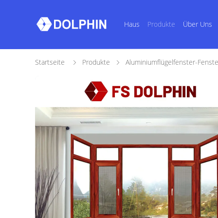
Haus
Produkte
Über Uns
Startseite
Produkte
Aluminiumflügelfenster-Fenste