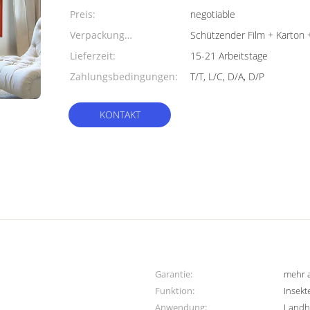
Preis:
negotiable
Verpackung
Schützender Film + Karton
Informationen:
Lieferzeit:
15-21 Arbeitstage
Zahlungsbedingungen:
T/T, L/C, D/A, D/P
KONTAKT
Garantie:
mehr a
Funktion:
Insek
Anwendung:
Landh