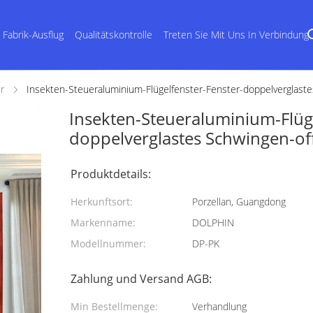
Fabrik-Ausflug
Qualitätskontrolle
Treten Sie Mit Uns In Verbindung
r
Insekten-Steueraluminium-Flügelfenster-Fenster-doppelverglaste
Insekten-Steueraluminium-Flüge
doppelverglastes Schwingen-of
Produktdetails:
Herkunftsort:
Porzellan, Guangdong
Markenname:
DOLPHIN
Modellnummer:
DP-PK
Zahlung und Versand AGB:
Min Bestellmenge:
Verhandlung